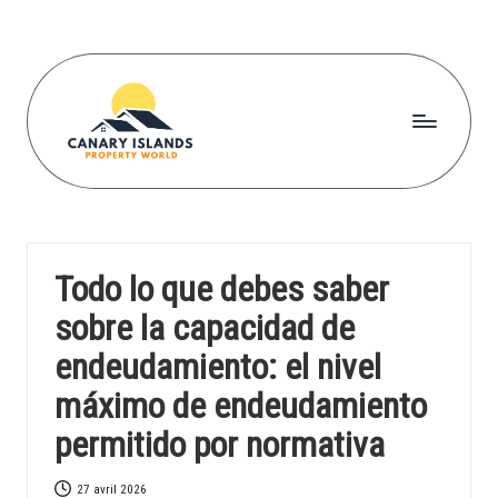
Skip
to
content
C
a
n
Todo lo que debes saber
a
sobre la capacidad de
r
endeudamiento: el nivel
yi
máximo de endeudamiento
s
permitido por normativa
l
a
27 avril 2026