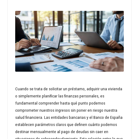
n
d
s
p
r
o
p
e
Cuando se trata de solicitar un préstamo, adquirir una vivienda
rt
o simplemente planificar las finanzas personales, es
fundamental comprender hasta qué punto podemos
y
comprometer nuestros ingresos sin poner en riesgo nuestra
w
salud financiera. Las entidades bancarias y el Banco de España
establecen parámetros claros que definen cuánto podemos
o
destinar mensualmente al pago de deudas sin caer en
rl
situaciones de sobreendeudamiento. Esta relación entre lo que