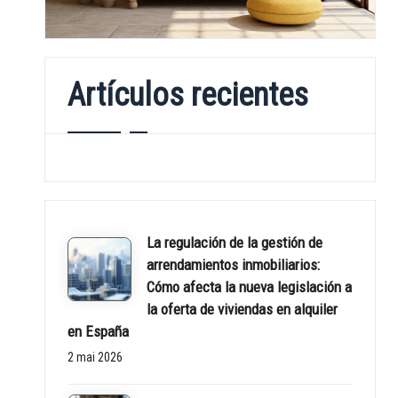
l
a
Artículos recientes
n
d
s
p
La regulación de la gestión de
r
arrendamientos inmobiliarios:
Cómo afecta la nueva legislación a
o
la oferta de viviendas en alquiler
en España
p
2 mai 2026
e