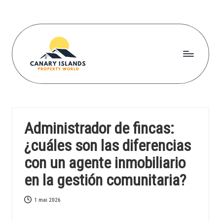
Skip
to
content
C
a
n
Administrador de fincas:
a
¿cuáles son las diferencias
r
con un agente inmobiliario
yi
en la gestión comunitaria?
s
l
1 mai 2026
a