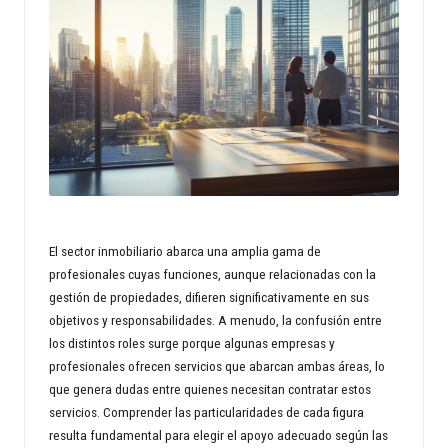
n
d
s
p
r
o
p
El sector inmobiliario abarca una amplia gama de
e
profesionales cuyas funciones, aunque relacionadas con la
gestión de propiedades, difieren significativamente en sus
rt
objetivos y responsabilidades. A menudo, la confusión entre
y
los distintos roles surge porque algunas empresas y
profesionales ofrecen servicios que abarcan ambas áreas, lo
w
que genera dudas entre quienes necesitan contratar estos
o
servicios. Comprender las particularidades de cada figura
resulta fundamental para elegir el apoyo adecuado según las
rl