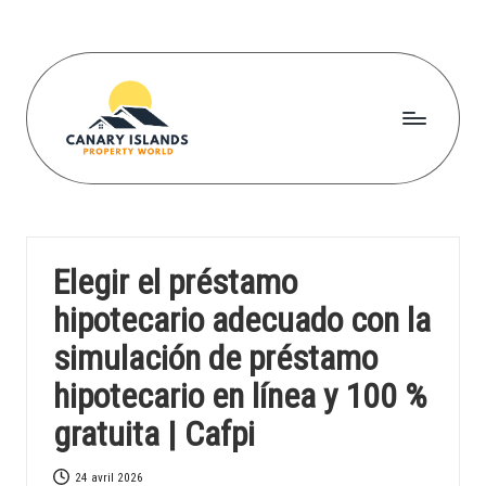
Skip
to
content
C
a
n
Elegir el préstamo
a
hipotecario adecuado con la
r
simulación de préstamo
yi
hipotecario en línea y 100 %
s
gratuita | Cafpi
l
a
24 avril 2026