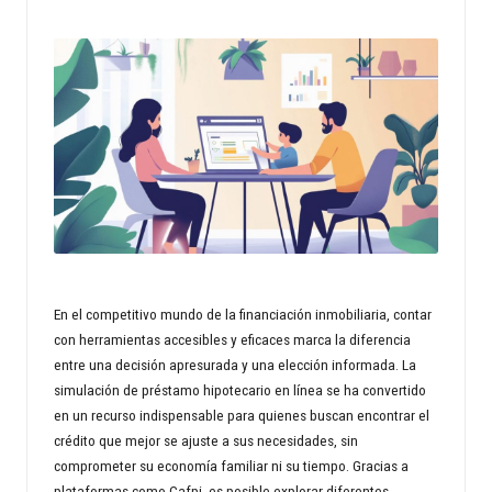
n
d
s
p
r
o
p
e
En el competitivo mundo de la financiación inmobiliaria, contar
rt
con herramientas accesibles y eficaces marca la diferencia
entre una decisión apresurada y una elección informada. La
y
simulación de préstamo hipotecario en línea se ha convertido
w
en un recurso indispensable para quienes buscan encontrar el
crédito que mejor se ajuste a sus necesidades, sin
o
comprometer su economía familiar ni su tiempo. Gracias a
rl
plataformas como Cafpi, es posible explorar diferentes