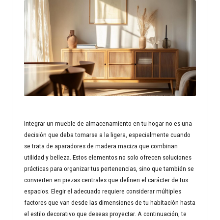
n
d
s
p
r
o
p
Integrar un mueble de almacenamiento en tu hogar no es una
e
decisión que deba tomarse a la ligera, especialmente cuando
se trata de aparadores de madera maciza que combinan
rt
utilidad y belleza. Estos elementos no solo ofrecen soluciones
y
prácticas para organizar tus pertenencias, sino que también se
convierten en piezas centrales que definen el carácter de tus
w
espacios. Elegir el adecuado requiere considerar múltiples
o
factores que van desde las dimensiones de tu habitación hasta
el estilo decorativo que deseas proyectar. A continuación, te
rl