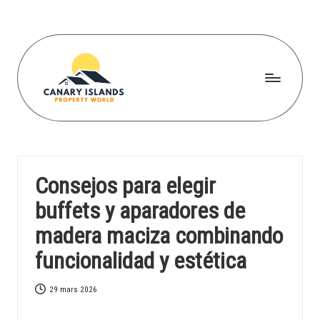
Skip
to
content
C
a
n
Consejos para elegir
a
buffets y aparadores de
r
madera maciza combinando
yi
funcionalidad y estética
s
l
29 mars 2026
a