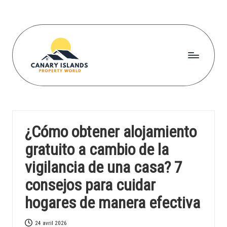
Skip
to
content
C
a
n
¿Cómo obtener alojamiento
a
gratuito a cambio de la
r
vigilancia de una casa? 7
yi
consejos para cuidar
s
hogares de manera efectiva
l
a
24 avril 2026