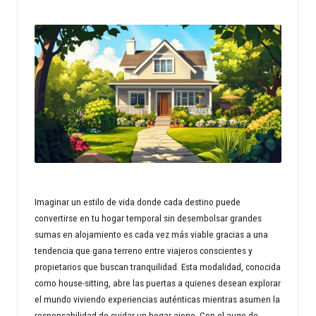
n
d
s
p
r
o
p
e
Imaginar un estilo de vida donde cada destino puede
rt
convertirse en tu hogar temporal sin desembolsar grandes
sumas en alojamiento es cada vez más viable gracias a una
y
tendencia que gana terreno entre viajeros conscientes y
w
propietarios que buscan tranquilidad. Esta modalidad, conocida
como house-sitting, abre las puertas a quienes desean explorar
o
el mundo viviendo experiencias auténticas mientras asumen la
rl
responsabilidad de cuidar un hogar ajeno. Con el auge de