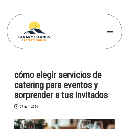
Skip
to
content
C
a
n
cómo elegir servicios de
a
catering para eventos y
r
sorprender a tus invitados
yi
s
27 avril 2026
l
a