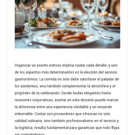
n
d
s
p
r
o
Organizar un evento exitoso implica cuidar cada detalle, y uno
p
de los aspectos más determinantes es la elección del servicio
gastronómico. La comida no solo debe satisfacer el paladar de
e
los asistentes, sino también complementar la atmósfera y el
rt
propósito de la celebración. Desde bodas elegantes hasta
reuniones corporativas, acertar en esta decisión puede marcar
y
la diferencia entre una experiencia olvidable y un recuerdo
w
imborrable. Contar con proveedores que ofrezcan no solo
calidad culinaria, sino también profesionalismo en el servicio y
o
la logística, resulta fundamental para garantizar que todo fluya
rl
sin contratiempos.