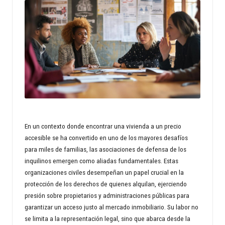
n
d
s
p
r
o
p
En un contexto donde encontrar una vivienda a un precio
e
accesible se ha convertido en uno de los mayores desafíos
para miles de familias, las asociaciones de defensa de los
rt
inquilinos emergen como aliadas fundamentales. Estas
y
organizaciones civiles desempeñan un papel crucial en la
protección de los derechos de quienes alquilan, ejerciendo
w
presión sobre propietarios y administraciones públicas para
o
garantizar un acceso justo al mercado inmobiliario. Su labor no
se limita a la representación legal, sino que abarca desde la
rl