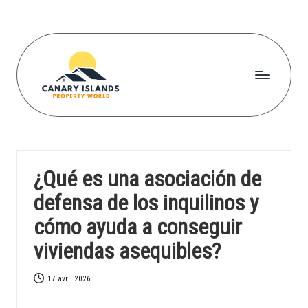
Skip
to
content
C
a
n
¿Qué es una asociación de
a
defensa de los inquilinos y
r
cómo ayuda a conseguir
yi
viviendas asequibles?
s
l
17 avril 2026
a