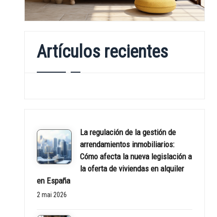
l
a
Artículos recientes
n
d
s
p
La regulación de la gestión de
r
arrendamientos inmobiliarios:
Cómo afecta la nueva legislación a
o
la oferta de viviendas en alquiler
en España
p
2 mai 2026
e